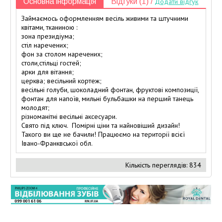
Основна інформація
Відгуки (1) /
Додати відгук
Займаємось оформленням весіль живими та штучними
квітами, тканиною :
зона президіума;
стіл наречених;
фон за столом наречених;
столи,стільці гостей;
арки для вітання;
церква; весільний кортеж;
весільні голуби, шоколадний фонтан, фруктові композиції,
фонтан для напоїв, мильні бульбашки на перший танець
молодят;
різноманітні весільні аксесуари.
Свято під ключ. Помірні ціни та найновіший дизайн!
Такого ви ще не бачили! Працюємо на території всієї
Івано-Франквської обл.
Кількість переглядів: 834