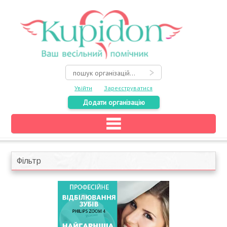
Увійти
Зареєструватися
Додати організацію
Головна
Каталог
Фільтр
На карті
Про весілля
Акції
Конкурси