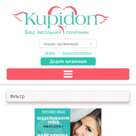
Увійти
Зареєструватися
Додати організацію
Головна
Каталог
Фільтр
На карті
Про весілля
Акції
Конкурси