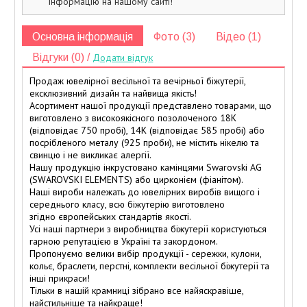
інформацію на нашому сайті!
Основна інформація
Фото (3)
Відео (1)
Відгуки (0) /
Додати відгук
Продаж ювелірної весільної та вечірньої біжутерії,
ексклюзивний дизайн та найвища якість!
Асортимент нашої продукції представлено товарами, що
виготовлено з високоякісного позолоченого 18K
(відповідає 750 пробі), 14К (відповідає 585 пробі) або
посрібленого металу (925 проби), не містить нікелю та
свинцю і не викликає алергії.
Нашу продукцію інкрустовано камінцями Swarovski AG
(SWAROVSKI ELEMENTS) або цирконієм (фіанітом).
Наші вироби належать до ювелірних виробів вищого і
середнього класу, всю біжутерію виготовлено
згідно європейських стандартів якості.
Усі наші партнери з виробництва біжутерії користуються
гарною репутацією в Україні та закордоном.
Пропонуємо велики вибір продукції - сережки, кулони,
кольє, браслети, перстні, комплекти весільної біжутерії та
інші прикраси!
Тільки в нашій крамниці зібрано все найяскравіше,
найстильніше та найкраще!