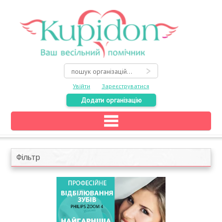
Увійти
Зареєструватися
Додати організацію
Головна
Каталог
Фільтр
На карті
Про весілля
Акції
Конкурси