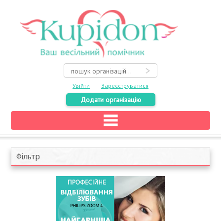
Увійти
Зареєструватися
Додати організацію
Головна
Каталог
Фільтр
На карті
Про весілля
Акції
Конкурси