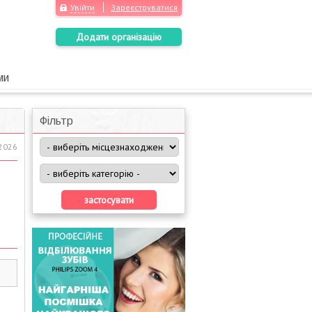
Увійти
Зареєструватися
Додати організацію
ми
Фільтр
.2026