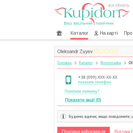
вся область
Головна
Каталог
На карті
Про
Oleksandr Zuyev
Головна
Каталог
Фотографи
Ol
+38 (099) XXX-XX-XX
показати телефон
Помітили помилку?
Показати акції (0)
Будемо вдячні, якщо повідомите, 
Основна інформація
Відгуки (