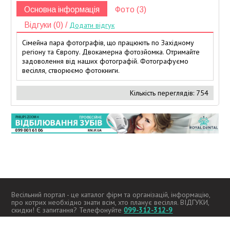
Основна інформація
Фото (3)
Відгуки (0) /
Додати відгук
Сімейна пара фотографів, що працюють по Західному
регіону та Європу. Двокамерна фотозйомка. Отримайте
задоволення від наших фотографій. Фотографуємо
весілля, створюємо фотокниги.
Кількість переглядів: 754
Весільний портал - це каталог фірм та організацій, інформацію,
про котрих необхідно знати всім, хто планує весілля. ВІДГУКИ,
скидки! Є запитання? Телефонуйте
099-312-312-9
2026 -
kupidon.if.ua
Всі права захищені