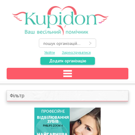
Увійти
Зареєструватися
Додати організацію
Головна
Каталог
Фільтр
На карті
Про весілля
Акції
Конкурси