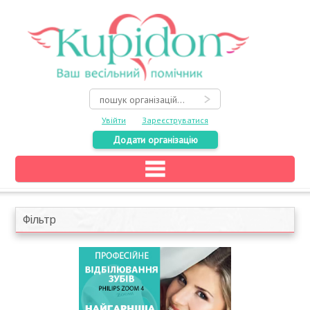
Увійти
Зареєструватися
Додати організацію
Головна
Каталог
Фільтр
На карті
Про весілля
Акції
Конкурси