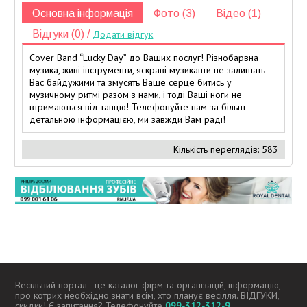
Основна інформація
Фото (3)
Відео (1)
Відгуки (0) /
Додати відгук
Cover Band “Lucky Day” до Ваших послуг! Різнобарвна
музика, живі інструменти, яскраві музиканти не залишать
Вас байдужими та змусять Ваше серце битись у
музичному ритмі разом з нами, і тоді Ваші ноги не
втримаються від танцю! Телефонуйте нам за більш
детальною інформацією, ми завжди Вам раді!
Кількість переглядів: 583
Весільний портал - це каталог фірм та організацій, інформацію,
про котрих необхідно знати всім, хто планує весілля. ВІДГУКИ,
скидки! Є запитання? Телефонуйте
099-312-312-9