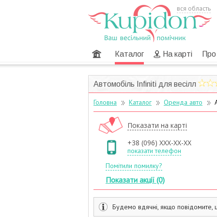
вся область
Головна
Каталог
На карті
Про
Автомобіль Infiniti для весілл
Головна
Каталог
Оренда авто
А
Показати на карті
+38 (096) XXX-XX-XX
показати телефон
Помітили помилку?
Показати акції (0)
Будемо вдячні, якщо повідомите, 