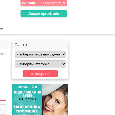
Увійти
Зареєструватися
Додати організацію
ми
Фільтр
.2026