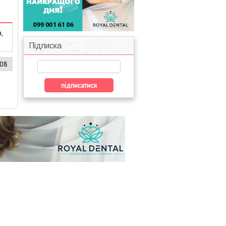
,
Підписка
608