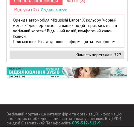
Основна інформація
Фото (3)
Відгуки (0) /
Додати відгук
Оренда автомобіля Mitsubishi Lancer X кольору "чорний
металік" для перевезення ваших подій - прикрасьте ваш
весільний кортеж! Відмінний водій, комфортний салон.
Ксенон.
Приємні ціни. Вся додаткова інформація за телефоном.
Кількість переглядів: 727
Весільний портал - це каталог фірм та організацій, інформацію,
про котрих необхідно знати всім, хто планує весілля. ВІДГУКИ,
скидки! Є запитання? Телефонуйте
099-312-312-9
2026 -
kupidon.if.ua
Всі права захищені