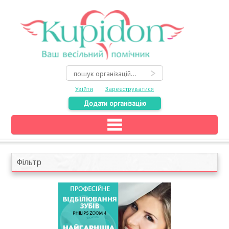
Увійти
Зареєструватися
Додати організацію
Головна
Каталог
Фільтр
На карті
Про весілля
Акції
Конкурси