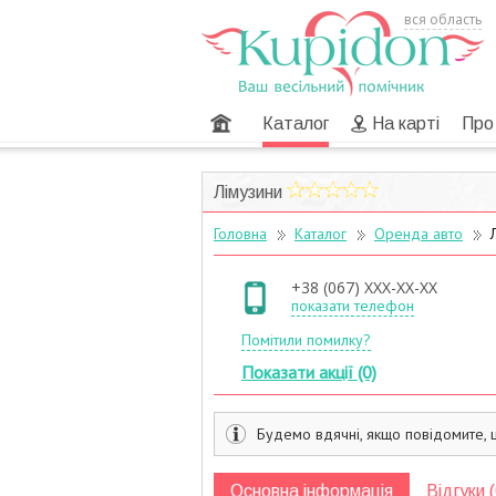
вся область
Головна
Каталог
На карті
Про
Лімузини
Головна
Каталог
Оренда авто
Л
+38 (067) XXX-XX-XX
показати телефон
Помітили помилку?
Показати акції (0)
Будемо вдячні, якщо повідомите, 
Основна інформація
Відгуки (