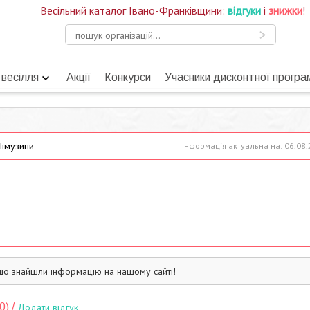
Весільний каталог Івано-Франківщини:
відгуки
і
знижки
!
 весілля
Акції
Конкурси
Учасники дисконтної програ
імузини
Інформація актуальна на: 06.08
що знайшли інформацію на нашому сайті!
0) /
Додати відгук