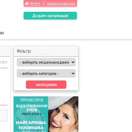
Увійти
Зареєструватися
Додати організацію
ми
Фільтр
.2026