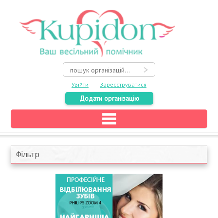
Увійти
Зареєструватися
Додати організацію
Головна
Каталог
Фільтр
На карті
Про весілля
Акції
Конкурси