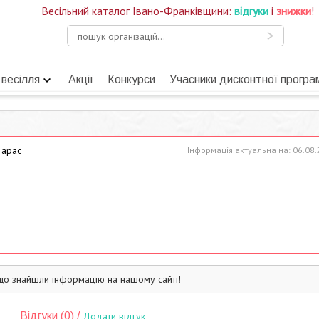
Весільний каталог Івано-Франківщини:
відгуки
і
знижки
!
 весілля
Акції
Конкурси
Учасники дисконтної програ
арас
Інформація актуальна на: 06.08
що знайшли інформацію на нашому сайті!
Відгуки (0) /
Додати відгук