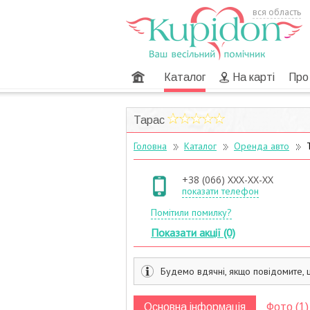
вся область
Головна
Каталог
На карті
Про
Тарас
Головна
Каталог
Оренда авто
Т
+38 (066) XXX-XX-XX
показати телефон
Помітили помилку?
Показати акції (0)
Будемо вдячні, якщо повідомите, 
Основна інформація
Фото (1)