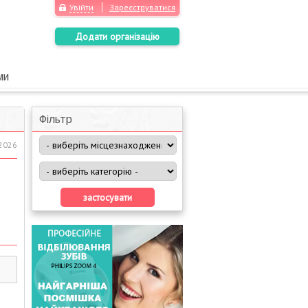
Увійти
Зареєструватися
Додати організацію
ми
Фільтр
.2026