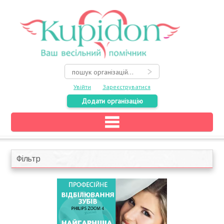
Увійти
Зареєструватися
Додати організацію
Головна
Каталог
Фільтр
На карті
Про весілля
Акції
Конкурси