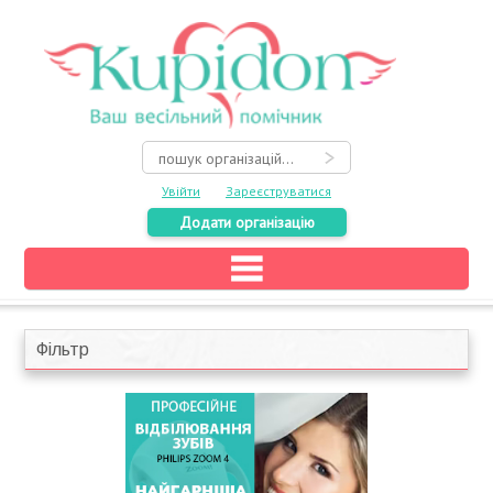
Увійти
Зареєструватися
Додати організацію
Головна
Каталог
Фільтр
На карті
Про весілля
Акції
Конкурси