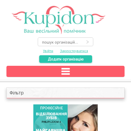
Увійти
Зареєструватися
Додати організацію
Головна
Каталог
Фільтр
На карті
Про весілля
Акції
Конкурси