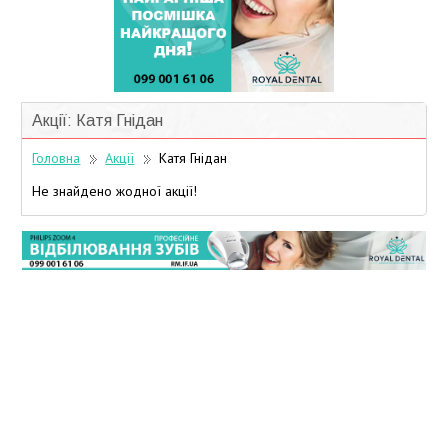
Учасники дисконтної програми
Акції: Катя Гнідан
Головна
Акції
Катя Гнідан
Не знайдено жодної акції!