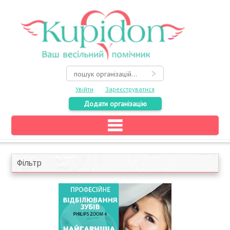
Увійти
Зареєструватися
Додати організацію
Головна
Каталог
Фільтр
На карті
Про весілля
Акції
Конкурси