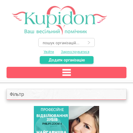
Увійти
Зареєструватися
Додати організацію
Головна
Каталог
Фільтр
На карті
Про весілля
Акції
Конкурси