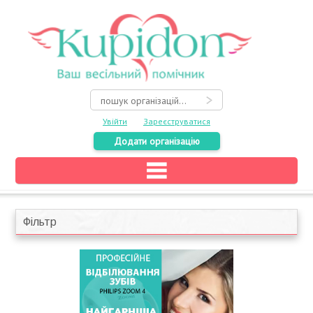
Увійти
Зареєструватися
Додати організацію
Головна
Каталог
Фільтр
На карті
Про весілля
Акції
Конкурси