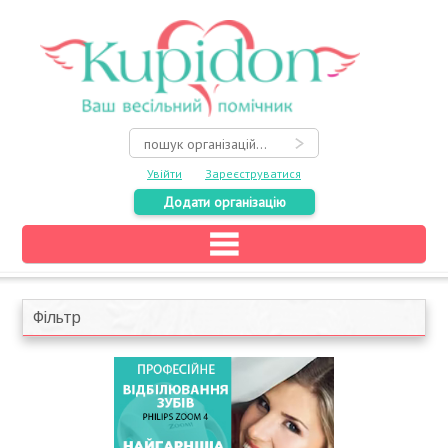
Увійти
Зареєструватися
Додати організацію
Головна
Каталог
Фільтр
На карті
Про весілля
Акції
Конкурси