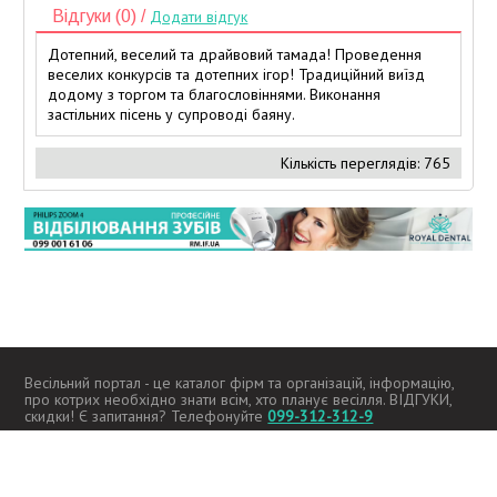
Відгуки (0) /
Додати відгук
Дотепний, веселий та драйвовий тамада! Проведення
веселих конкурсів та дотепних ігор! Традиційний виїзд
додому з торгом та благословіннями. Виконання
застільних пісень у супроводі баяну.
Кількість переглядів: 765
Весільний портал - це каталог фірм та організацій, інформацію,
про котрих необхідно знати всім, хто планує весілля. ВІДГУКИ,
скидки! Є запитання? Телефонуйте
099-312-312-9
2026 -
kupidon.if.ua
Всі права захищені