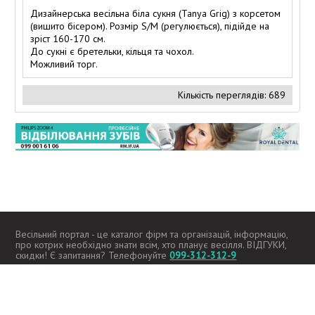
Дизайнерська весільна біла сукня (Tanya Grig) з корсетом
(вишито бісером). Розмір S/M (регулюється), підійде на
зріст 160-170 см.
До сукні є бретельки, кільця та чохол.
Можливий торг.
Кількість переглядів: 689
Весільний портал - це каталог фірм та організацій, інформацію,
про котрих необхідно знати всім, хто планує весілля. ВІДГУКИ,
скидки! Є запитання? Телефонуйте
099-312-312-9
2026 -
kupidon.if.ua
Всі права захищені