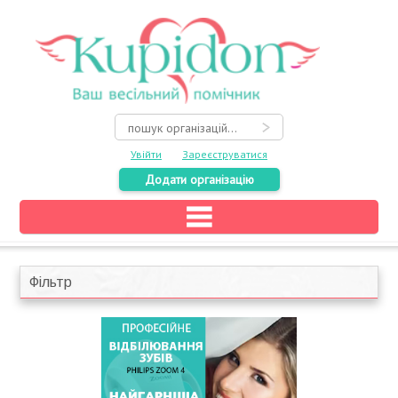
Увійти
Зареєструватися
Додати організацію
Головна
Каталог
Фільтр
На карті
Про весілля
Акції
Конкурси