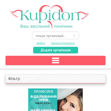
Увійти
Зареєструватися
Додати організацію
Головна
Каталог
Фільтр
На карті
Про весілля
Акції
Конкурси