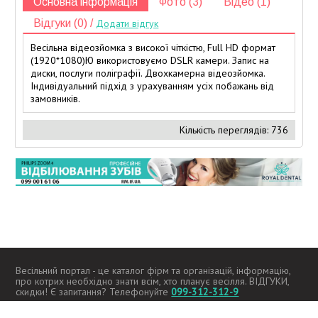
Основна інформація
Фото (3)
Відео (1)
Відгуки (0) /
Додати відгук
Весільна відеозйомка з високої чіткістю, Full HD формат
(1920*1080)Ю використовуємо DSLR камери. Запис на
диски, послуги поліграфії. Двохкамерна відеозйомка.
Індивідуальний підхід з урахуванням усіх побажань від
замовників.
Кількість переглядів: 736
Весільний портал - це каталог фірм та організацій, інформацію,
про котрих необхідно знати всім, хто планує весілля. ВІДГУКИ,
скидки! Є запитання? Телефонуйте
099-312-312-9
2026 -
kupidon.if.ua
Всі права захищені