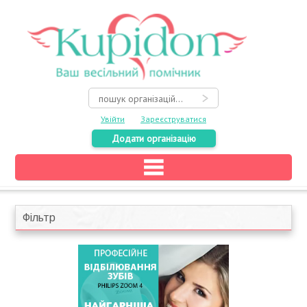
Увійти
Зареєструватися
Додати організацію
Головна
Каталог
Фільтр
На карті
Про весілля
Акції
Конкурси