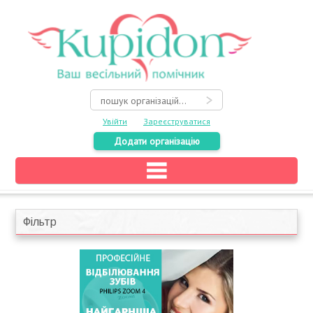
Увійти
Зареєструватися
Додати організацію
Головна
Каталог
Фільтр
На карті
Про весілля
Акції
Конкурси