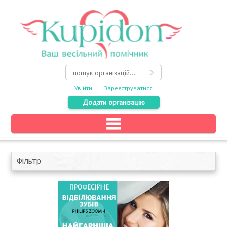
Увійти
Зареєструватися
Додати організацію
Головна
Каталог
Фільтр
На карті
Про весілля
Акції
Конкурси