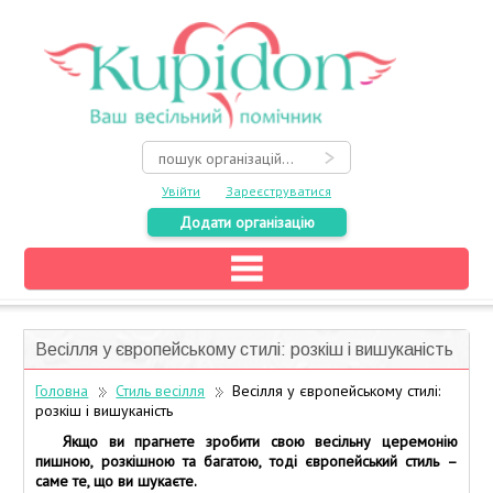
Увійти
Зареєструватися
Додати організацію
Головна
Каталог
Весілля у європейському стилі: розкіш і вишуканість
На карті
Головна
Стиль весілля
Весілля у європейському стилі:
розкіш і вишуканість
Про весілля
Якщо ви прагнете зробити свою весільну церемонію
Акції
пишною, розкішною та багатою, тоді європейський стиль –
саме те, що ви шукаєте.
Конкурси