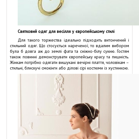
Святковий одяг для весілля у європейському стилі
Для такого торжества ідеально підходить витончений і
стильний одяг. Що стосується нареченої, то вдалим вибором
була б довга аж до землі фата та сніжно-білу сукню. Гостям
також повинні демонструвати європейську красу та пишність.
Жінкам потрібно одягати вишукані вечірні плаття, чоловікам –
стильні, блискучі смокінги або ділові сірі костюми із хустинкою.