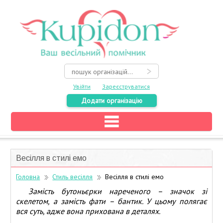
Увійти
Зареєструватися
Додати організацію
Головна
Каталог
Весілля в стилі емо
На карті
Головна
Стиль весілля
Весілля в стилі емо
Про весілля
Замість бутоньєрки нареченого – значок зі
скелетом, а замість фати – бантик. У цьому полягає
Акції
вся суть, адже вона прихована в деталях.
Конкурси