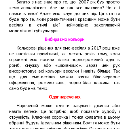
Багато з нас знає про те, що 2007 рік був просто
«емо-апокаліпсис». Але чи так все жахливо? Чи є і
Учасники дисконтної програми
плюси в емо? Адже емо існує до цих пір. Ця стаття
буде про те, яким романтичним і красивим може бути
весілля в стилі цієї неймовірно захоплюючій
молодіжної субкультури.
Вибираємо кольори
Кольорові рішення для емо-весілля в 2017 році вже
не настільки примітивні, як десять років тому, коли
справжні емо носили тільки чорно-рожевий одяг в
ромб, смужку або «шахівницю». Зараз цей рух
використовує всі кольори веселки і навіть більше. Так
що для емо-весілля можна взяти біло-червоне
оформлення, рожево-синє, чорно-біла класика так
само буде «в темі».
Одяг наречених
Наречений може одягти завужені джинси або
навіть легінси. Це потрібно, щоб показати худобу і
стрункість. Класична сорочка і тонка краватка в цьому
вбранні будуть ідеальним рішенням. Взуття може бути
трьох видів: кеди, сліпони або кросівки. Останнє не так