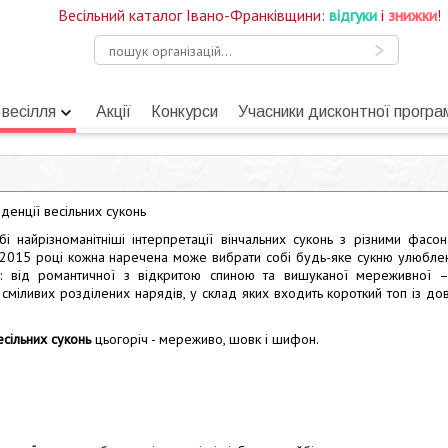
Весільний каталог Івано-Франківщини:
відгуки
і
знижки
!
 весілля
Акції
Конкурси
Учасники дисконтної програ
нденції весільних суконь
 найрізноманітніші інтерпретації вінчальних суконь з різними фасон
 2015 році кожна наречена може вибрати собі будь-яке сукню улюбле
ом: від романтичної з відкритою спиною та вишуканої мереживної 
 сміливих розділених нарядів, у склад яких входить короткий топ із до
есільних суконь
цьогоріч - мереживо, шовк і шифон.