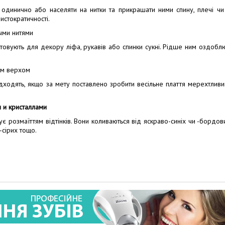
 одинично або населяти на нитки та прикрашати ними спину, плечі чи
истократичності.
овують для декору ліфа, рукавів або спинки сукні. Рідше ним оздобл
ідходять, якщо за мету поставлено зробити весільне плаття мерехтливи
є розмаїттям відтінків. Вони коливаються від яскраво-синіх чи -бордов
-сірих тощо.