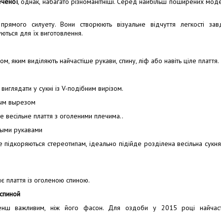
еченої
, однак, набагато різноманітніші. Серед найбільш поширених мод
прямого силуету. Вони створюють візуальне відчуття легкості зав
ються для їх виготовлення.
м, яким виділяють найчастіше рукави, спину, ліф або навіть ціле плаття.
иглядати у сукні із V-подібним вирізом.
е весільне плаття з оголеними плечима..
 не підкоряються стереотипам, ідеально підійде розділена весільна сукня
иє плаття із оголеною спиною.
ш важливим, ніж його фасон. Для оздоби у 2015 році найчас