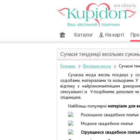
вся область
Головна
Каталог
На карті
Про
Сучасні тенденції весільних суконь
Головна
Весільна мода
Сучасні те
Сучасна мода весіль поєднує у собі
оздобами, матеріалами та кольорами. У
відтінку з найрізноманітнішим декор
сексуальної із V-подібними декольте чи
спідницею.
Найбільш популярні
матеріали для в