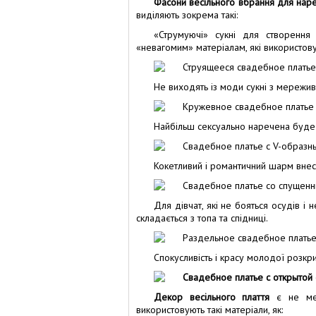
Фасони весільного вбрання для нар
виділяють зокрема такі:
«Струмуючі» сукні для створення 
«невагомим» матеріалам, які використову
Не виходять із моди сукні з мереживо
Найбільш сексуально наречена буде в
Кокетливий і романтичний шарм внес
Для дівчат, які не бояться осудів і
складається з топа та спідниці.
Спокусливість і красу молодої розкр
Декор весільного плаття
є не мен
використовують такі матеріали, як: