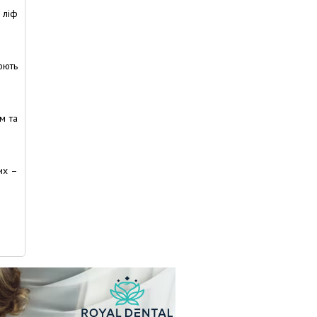
 ліф
юють
м та
их –