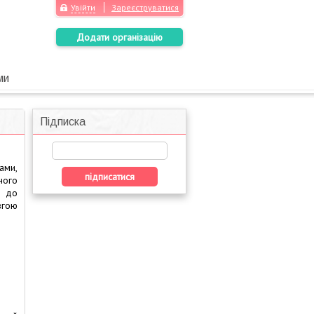
Увійти
Зареєструватися
Додати організацію
ми
Підписка
ами,
ного
– до
вгою