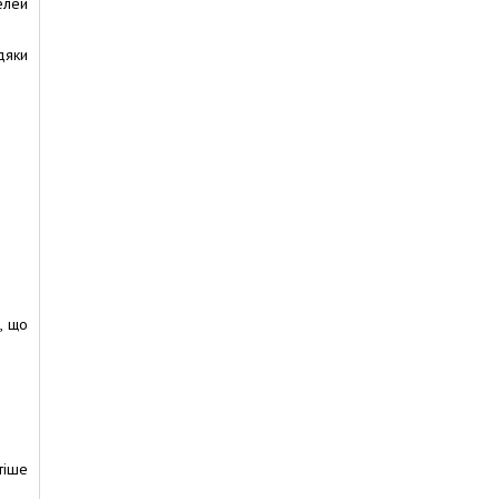
елей
дяки
, що
тіше