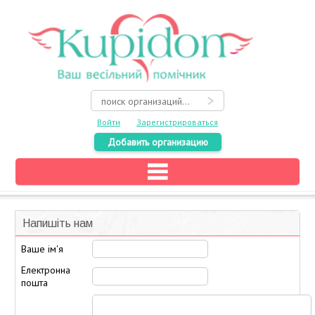
Войти
Зарегистрироваться
Добавить организацию
Главная
Каталог
Напишіть нам
На карте
Ваше ім'я
О свадьбе
Електронна
пошта
Акции
Конкурсы