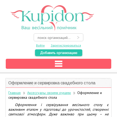
Войти
Зарегистрироваться
Добавить организацию
Главная
Каталог
Оформление и сервировка свадебного стола
На карте
Главная
Аксессуары своими руками
Оформление и
сервировка свадебного стола
О свадьбе
Оформлення і сервірування весільного столу є
Акции
важливим етапом у підготовці до урочистостей, створенні
святкової атмосфери. Дуже важливо при цьому – не
Конкурсы