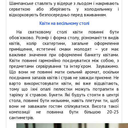
Шампанське ставлять у відерце з льодом і накривають
серветкою або зберігають у холодильнику і
відкорковують безпосередньо перед вживанням.
Квіти на весільному столі
На святковому столі квіти повинні бути
обов’язково. Розмір і форма столу, різноманіття видів
квітів, колір скатертини, загальне оформлення
приміщення, естетичні смаки молодят – усе має
важливе значення при оформленні банкету квітами.
Квіти повинні гармонійно поєднуватися між собою, з
предметами сервірування та інтер’єром. Зауважимо.
Що вони не повинні мати сильний аромат, оскільки
поєднання запахів квітів і страв не завжди приємне. Не
варто використовувати квіти, які вже відцвітають,
тому що їхні опалі пелюстки можуть потрапити в
тарілку зі стравою. Букети. Які будуть стояти в центрі
стола, повинні бути низькими, навіть плетучи ти, щоб
вони не заважали гостям спілкуватися. Висота такої
композиції не повинна бути більшою 20-25
сантиметрів.