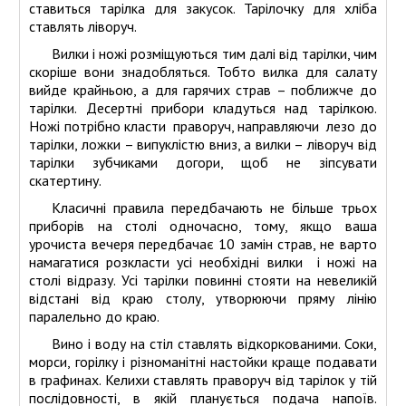
ставиться тарілка для закусок. Тарілочку для хліба
ставлять ліворуч.
Вилки і ножі розміщуються тим далі від тарілки, чим
скоріше вони знадобляться. Тобто вилка для салату
вийде крайньою, а для гарячих страв – поближче до
тарілки. Десертні прибори кладуться над тарілкою.
Ножі потрібно класти праворуч, направляючи лезо до
тарілки, ложки – випуклістю вниз, а вилки – ліворуч від
тарілки зубчиками догори, щоб не зіпсувати
скатертину.
Класичні правила передбачають не більше трьох
приборів на столі одночасно, тому, якщо ваша
урочиста вечеря передбачає 10 замін страв, не варто
намагатися розкласти усі необхідні вилки і ножі на
столі відразу. Усі тарілки повинні стояти на невеликій
відстані від краю столу, утворюючи пряму лінію
паралельно до краю.
Вино і воду на стіл ставлять відкоркованими. Соки,
морси, горілку і різноманітні настойки краще подавати
в графинах. Келихи ставлять праворуч від тарілок у тій
послідовності, в якій планується подача напоїв.