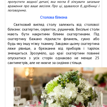
пропустити жодної деталі, яка могла б зіпсувати загальне
враження про ваше весілля. Про ці, здавалося б, дрібниці і
Участники дисконтной программы
поговоримо.
Столова білизна
Святковий вигляд столу залежить від столової
білизни: скатертин, серветок, рушничків. Весільні столи
мають бути накритими білими скатертинами. Під
скатертину бажано підкласти фланель, сукно або
будь-яку іншу м’яку тканину. Завдяки цьому скатертина
ляже рівніше, а брязкання від приборів і тарілок
зменшиться. Зрозуміло, що краї скатертини повинні
опускатися з усіх сторін однаково не менше 25
сантиметрів, але не нижче за сидіння стільця.