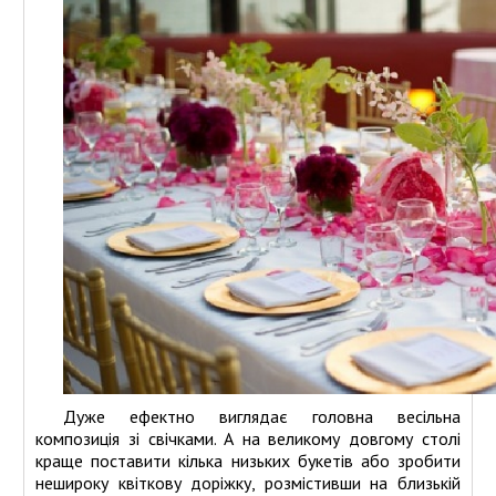
Дуже ефектно виглядає головна весільна
композиція зі свічками. А на великому довгому столі
краще поставити кілька низьких букетів або зробити
нешироку квіткову доріжку, розмістивши на близькій