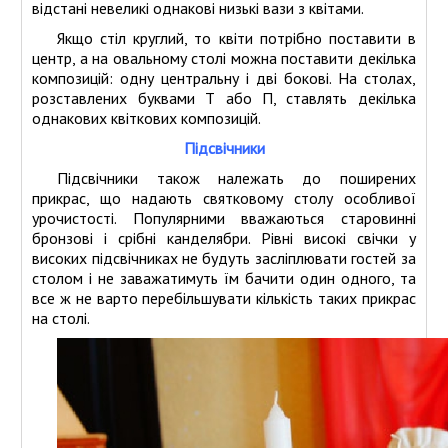
відстані невеликі однакові низькі вази з квітами.
Якщо стіл круглий, то квіти потрібно поставити в
центр, а на овальному столі можна поставити декілька
композицій: одну центральну і дві бокові. На столах,
розставлених буквами Т або П, ставлять декілька
однакових квіткових композицій.
Підсвічники
Підсвічники також належать до поширених
прикрас, що надають святковому столу особливої
урочистості. Популярними вважаються старовинні
бронзові і срібні канделябри. Рівні високі свічки у
високих підсвічниках не будуть засліплювати гостей за
столом і не заважатимуть їм бачити один одного, та
все ж не варто перебільшувати кількість таких прикрас
на столі.