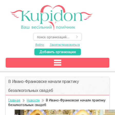
Войти
Зарегистрироваться
Добавить организацию
Главная
Каталог
В Ивано-Франковске начали практику
На карте
безалкогольных свадеб
О свадьбе
Главная
Новости
В Ивано-Франковске начали практику
безалкогольных свадеб
Акции
Конкурсы