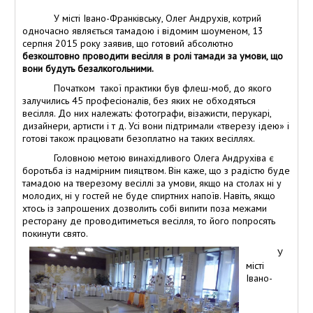
У місті Івано-Франківську, Олег Андрухів, котрий
одночасно являється тамадою і відомим шоуменом, 13
серпня 2015 року заявив, що готовий абсолютно
безкоштовно проводити весілля в ролі тамади за умови, що
вони будуть безалкогольними.
Початком такої практики був флеш-моб, до якого
залучились 45 професіоналів, без яких не обходяться
весілля. До них належать: фотографи, візажисти, перукарі,
дизайнери, артисти і т д. Усі вони підтримали «тверезу ідею» і
готові також працювати безоплатно на таких весіллях.
Головною метою винахідливого Олега Андрухіва є
боротьба із надмірним пияцтвом. Він каже, що з радістю буде
тамадою на тверезому весіллі за умови, якщо на столах ні у
молодих, ні у гостей не буде спиртних напоїв. Навіть, якщо
хтось із запрошених дозволить собі випити поза межами
ресторану де проводитиметься весілля, то його попросять
покинути свято.
У
місті
Івано-