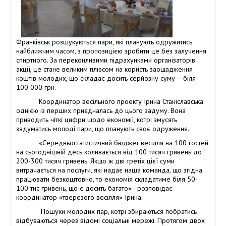
Франківськ розшукуються пари, які планують одружитись
найближчим часом, з пропозицією зробити це без залучення
спиртного. За переконливими підрахунками організаторів
акції, це стане великим плюсом на користь заощадження
коштів молодих, що складає досить серйозну суму – біля
100 000 грн.
Координатор весільного проекту Ірина Станіславська
однією із перших приєдналась до цього задуму. Вона
приводить чіткі цифри щодо економії, котрі змусять
задуматись молоді пари, що планують своє одруження.
«Середньостатистичний бюджет весілля на 100 гостей
на сьогоднішній десь коливається від 100 тисяч гривень до
200-300 тисяч гривень. Якщо ж дві третіх цієї суми
витрачається на послуги, які надає наша команда, що згідна
працювати безкоштовно, то економія складатиме біля 50-
100 тис гривень, що є досить багато» - розповідає
координатор «тверезого весілля» Ірина.
Пошуки молодих пар, котрі збираються побратись
відбуваються через відомі соціальні мережі. Протягом двох