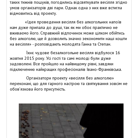
таких тижнів пошуків, погодились відсвяткувати весілля згідно
умов організаторів дві пари. Однак одна з них вже встигла
відмовитись від проекту.
«Ідея проведення весілля без алкогольних напоїв
нам дуже припала до душі, так як ми обоє практично не
вживаємо його. Справжній відпочинок може цілком обійтись
без алкоголю, ще й дозволить значно зекономити наші кошти
на весілля» - розповідають молодята Ганна та Степан.
Їхнє чудове безалкогольне весілля відбулося 16
жовтня 2015 року. Усі гості та самі молоді були дуже
задоволені. Все пройшло на найвищому рівні, завдяки
підключенню найкращих професіоналів Івано-Франківська.
Організатори проекту «весілля без алкоголю»
переконані, що для гарного настрою та святкування зовсім не
обов’язкова його присутність.